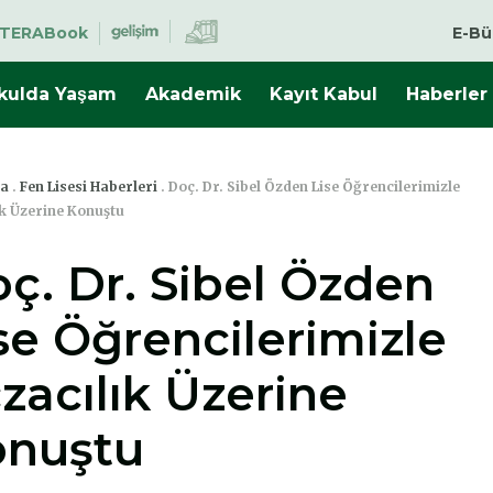
TERABook
E-Bü
kulda Yaşam
Akademik
Kayıt Kabul
Haberler
fa
.
Fen Lisesi Haberleri
.
Doç. Dr. Sibel Özden Lise Öğrencilerimizle
ık Üzerine Konuştu
ç. Dr. Sibel Özden
se Öğrencilerimizle
zacılık Üzerine
onuştu