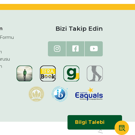
Bizi Takip Edin
im
m Formu
ı
urusu
n
Bilgi Talebi