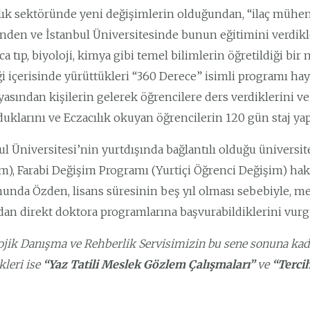
lık sektöründe yeni değişimlerin olduğundan, “ilaç mühend
inden ve İstanbul Üniversitesinde bunun eğitimini verdikleri
a tıp, biyoloji, kimya gibi temel bilimlerin öğretildiği bir 
iği içerisinde yürüttükleri “360 Derece” isimli programı h
yasından kişilerin gelerek öğrencilere ders verdiklerini ve
uklarını ve Eczacılık okuyan öğrencilerin 120 gün staj ya
ul Üniversitesi’nin yurtdışında bağlantılı olduğu üniversi
m), Farabi Değişim Programı (Yurtiçi Öğrenci Değişim) hak
nda Özden, lisans süresinin beş yıl olması sebebiyle, m
an direkt doktora programlarına başvurabildiklerini vurg
ojik Danışma ve Rehberlik Servisimiz
in bu sene sonuna kada
kleri ise
“Yaz Tatili Meslek Gözlem Çalışmaları”
ve
“Terci