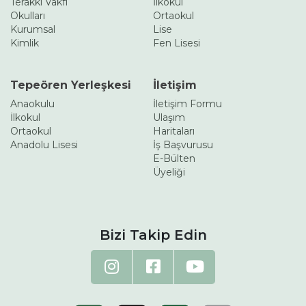
Terakki Vakfı
İlkokul
Okulları
Ortaokul
Kurumsal
Lise
Kimlik
Fen Lisesi
Tepeören Yerleşkesi
İletişim
Anaokulu
İletişim Formu
İlkokul
Ulaşım
Ortaokul
Haritaları
Anadolu Lisesi
İş Başvurusu
E-Bülten
Üyeliği
Bizi Takip Edin