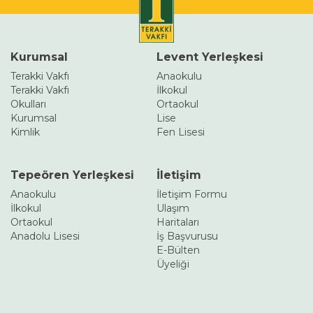
Kurumsal
Levent Yerleşkesi
Terakki Vakfı
Anaokulu
Terakki Vakfı
İlkokul
Okulları
Ortaokul
Kurumsal
Lise
Kimlik
Fen Lisesi
Tepeören Yerleşkesi
İletişim
Anaokulu
İletişim Formu
İlkokul
Ulaşım
Ortaokul
Haritaları
Anadolu Lisesi
İş Başvurusu
E-Bülten
Üyeliği