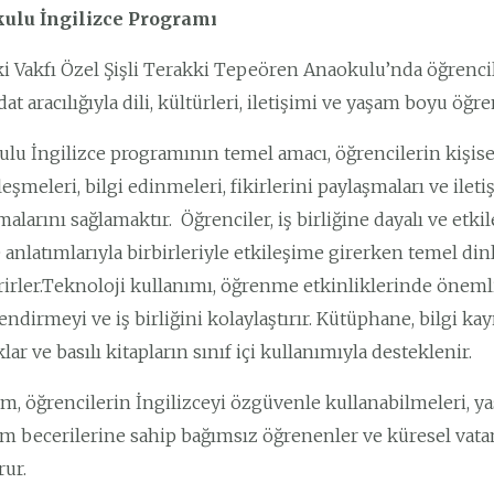
ulu İngilizce Programı
i Vakfı Özel Şişli Terakki Tepeören Anaokulu’nda öğrencile
at aracılığıyla dili, kültürleri, iletişimi ve yaşam boyu öğ
lu İngilizce programının temel amacı, öğrencilerin kişisel 
leşmeleri, bilgi edinmeleri, fikirlerini paylaşmaları ve ile
alarını sağlamaktır. Öğrenciler, iş birliğine dayalı ve etkil
 anlatımlarıyla birbirleriyle etkileşime girerken temel 
irirler.Teknoloji kullanımı, öğrenme etkinliklerinde öneml
endirmeyi ve iş birliğini kolaylaştırır. Kütüphane, bilgi ka
ar ve basılı kitapların sınıf içi kullanımıyla desteklenir.
m, öğrencilerin İngilizceyi özgüvenle kullanabilmeleri, ya
m becerilerine sahip bağımsız öğrenenler ve küresel vatan
rur.