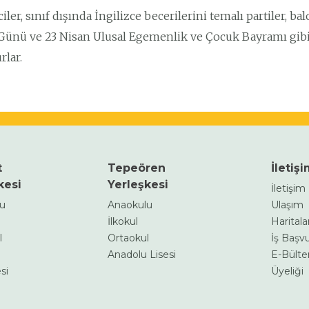
ler, sınıf dışında İngilizce becerilerini temalı partiler, bal
 Günü ve 23 Nisan Ulusal Egemenlik ve Çocuk Bayramı gibi
rlar.
t
Tepeören
İletiş
kesi
Yerleşkesi
İletişi
lu
Anaokulu
Ulaşım
İlkokul
Haritalar
l
Ortaokul
İş Başv
Anadolu Lisesi
E-Bülte
si
Üyeliği