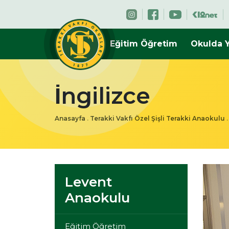
Eğitim Öğretim
Okulda 
İngilizce
Anasayfa
.
Terakki Vakfı Özel Şişli Terakki Anaokulu
Levent
Anaokulu
Eğitim Öğretim