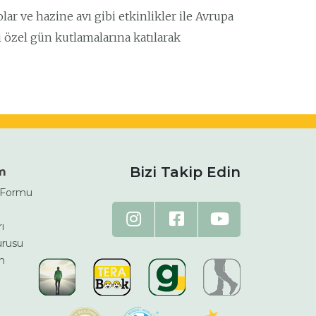
olar ve hazine avı gibi etkinlikler ile Avrupa
 özel gün kutlamalarına katılarak
Bizi Takip Edin
im
m Formu
ı
urusu
n