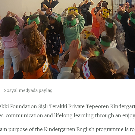
Sosyal medyada paylaş
akki Foundation Şişli Terakki Private Tepeoren Kindergart
es, communication and lifelong learning through an enjoy
in purpose of the Kindergarten English programme is to 