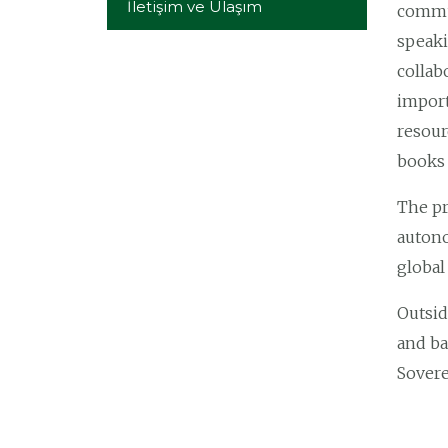
İletişim ve Ulaşım
commun
speaki
collab
import
resour
books 
The pr
autono
global 
Outsid
and ba
Sovere