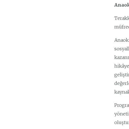
Anaok
Terakk
müfred
Anaoku
sosyal
kazanm
hikâye
gelişt
değerl
kaynakl
Progra
yöneti
oluştu