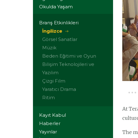
Okulda Yaşam
Branş Etkinlikleri
İngilizce
Görsel Sanatlar
Müzik
Beden Eğitimi ve Oyun
Bilişim Teknolojileri ve
Yazılım
Çizgi Film
Yaratıcı Drama
Ritim
At Ter
Kayıt Kabul
cultur
Haberler
Yayınlar
The ma