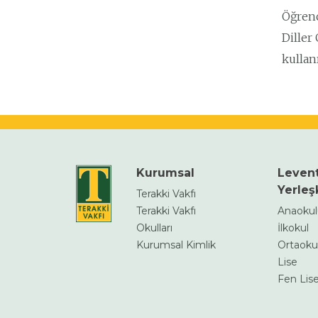
Öğrenci
Diller
kullanı
Kurumsal
Leven
Yerleş
Terakki Vakfı
Terakki Vakfı
Anaoku
Okulları
İlkokul
Kurumsal Kimlik
Ortaoku
Lise
Fen Lise