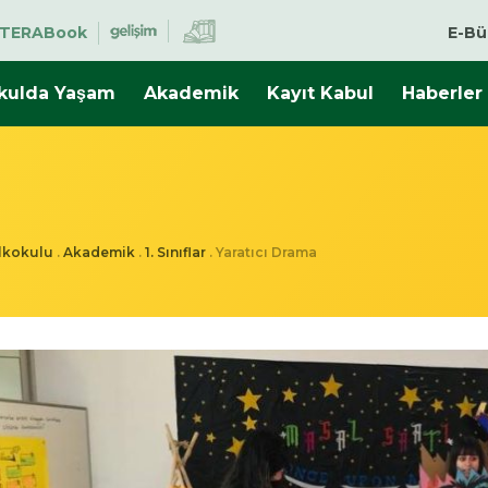
TERABook
E-Bü
kulda Yaşam
Akademik
Kayıt Kabul
Haberler
İlkokulu
.
Akademik
.
1. Sınıflar
.
Yaratıcı Drama