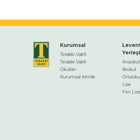
Kurumsal
Leven
Yerleş
Terakki Vakfı
Terakki Vakfı
Anaoku
Okulları
İlkokul
Kurumsal Kimlik
Ortaoku
Lise
Fen Lise