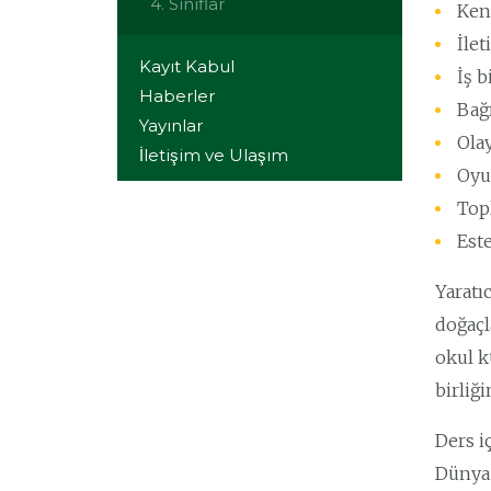
4. Sınıflar
Ken
İlet
Kayıt Kabul
İş b
Haberler
Bağ
Yayınlar
Olay
İletişim ve Ulaşım
Oyun
Topl
Este
Yaratı
doğaçl
okul k
birliğ
Ders i
Dünya 