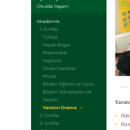
Okulda Yaşam
Akademik
1. Sınıflar
Türkçe
Hayat Bilgisi
Matematik
İngilizce
Görsel Sanatlar
Müzik
Beden Eğitimi ve Oyun
Bilişim Teknolojileri ve
Yazılım
Yarat
Yaratıcı Drama
Haya
2. Sınıflar
3. Sınıflar
Bire