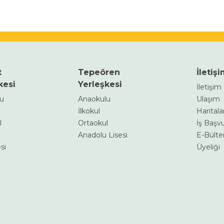
t
Tepeören
İletiş
kesi
Yerleşkesi
İletişi
lu
Anaokulu
Ulaşım
İlkokul
Haritalar
l
Ortaokul
İş Başv
Anadolu Lisesi
E-Bülte
si
Üyeliği