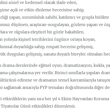
dini sözel ve bedensel olarak ifade eden,
işime açık ve etkin dinleme becerisine sahip,
irliği yapan, sorumluluk sahibi, katılımcı ve grupla birlikte 
ımsız düşünen, araştıran-sorgulayan, gözlem yapan ve öz
lara ve olgulara eleştirel bir gözle bakabilen,
 yoluyla kişisel tercihlerini özgürce ortaya koyan,
umsal duyarlılığa sahip, empati becerisi gelişmiş,
tik duyguları gelişmiş, sanata duyarlı bireyler olmaları hed
cı drama derslerinde eğitsel oyun, dramatizasyon, kukla, yar
ama çalışmalarına yer verilir. Birinci sınıflarla yapılan d
ültürünü edinme ve dramanın temel kavramlarıyla tanışmalar
ini sağlamak amacıyla PYP temaları doğrultusunda diğer der
çi etkinliklerin yanı sıra her yıl 4 Ekim Hayvanları Koruma
Tiyatrolar Günü etkinlikleri düzenlenir.