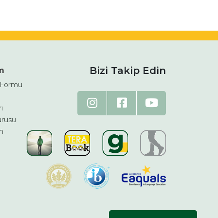
Bizi Takip Edin
im
m Formu
ı
urusu
n