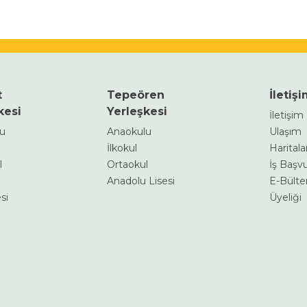
t
Tepeören
İletiş
kesi
Yerleşkesi
İletişi
lu
Anaokulu
Ulaşım
İlkokul
Haritalar
l
Ortaokul
İş Başv
Anadolu Lisesi
E-Bülte
si
Üyeliği