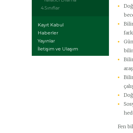
Doğ
4.Sınıflar
bec
Bili
Kayıt Kabul
fark
Haberler
Yayınlar
Gün
İletişim ve Ulaşım
bili
Bili
araş
Bili
çal
Doğa
Sosy
hede
Fen bi