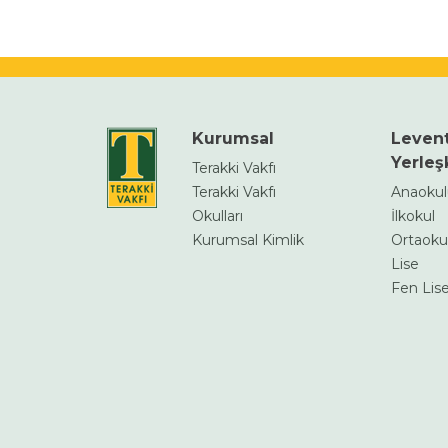
Kurumsal
Leven
Yerleş
Terakki Vakfı
Terakki Vakfı
Anaoku
Okulları
İlkokul
Kurumsal Kimlik
Ortaoku
Lise
Fen Lise