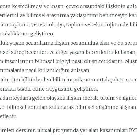
anın keşfedilmesi ve insan-çevre arasındaki ilişkinin anla
erilerini ve bilimsel araştırma yaklaşımını benimseyip kar
min toplumu ve teknolojiyi, toplum ve teknolojinin de bili
ındalıklarını geliştiren,
lük yaşam sorunlarına ilişkin sorumluluk alan ve bu sorunl
msel süreç becerileri ve diğer yaşam becerilerini kullanan,
m insanlarının bilimsel bilgiyi nasıl oluşturduklarını, oluş
tırmalarda nasıl kullanıldığını anlayan,
min, tüm kültürlerden bilim insanlarının ortak çabası sonu
ışmaları takdir etme duygusunu geliştiren,
da meydana gelen olaylara ilişkin merak, tutum ve ilgileri
o-bilimsel konuları kullanarak bilimsel düşünme alışkanlık
flenir.
limleri dersinin ulusal programda yer alan kazanımları PYP t