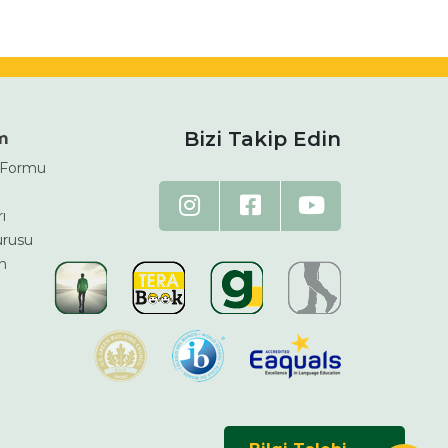
Bizi Takip Edin
im
m Formu
ı
urusu
n