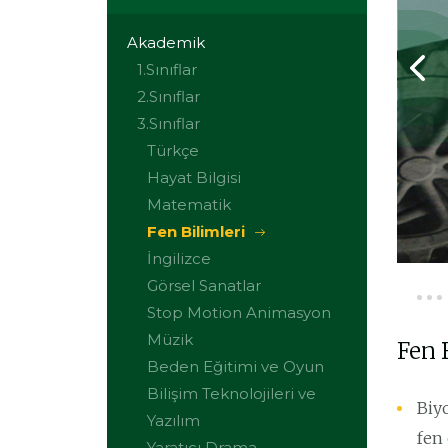
Akademik
1.Sınıflar
2.Sınıflar
3.Sınıflar
Türkçe
Hayat Bilgisi
Matematik
Fen Bilimleri
İngilizce
Görsel Sanatlar
Stop Motion Animasyon
Müzik
Fen 
Beden Eğitimi ve Oyun
Bilişim Teknolojileri ve
Biyo
Yazılım
fen
Yaratıcı Drama