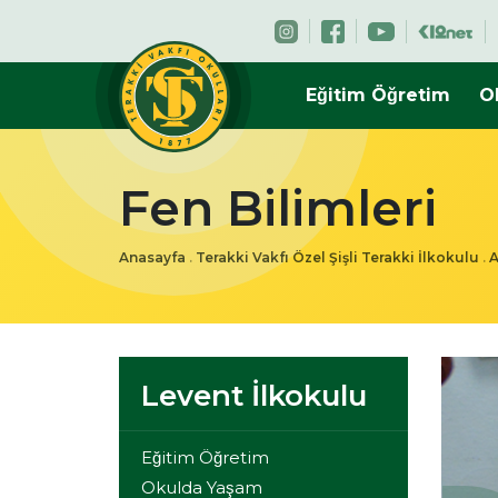
Eğitim Öğretim
O
Fen Bilimleri
Anasayfa
.
Terakki Vakfı Özel Şişli Terakki İlkokulu
.
Levent İlkokulu
Eğitim Öğretim
Okulda Yaşam