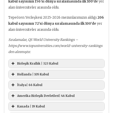
kabul sayısının 156’sı dünya sıralamasında ilk 100’de
yer
alan üniversiteler arasında oldu.
Tepeören Yerleşkesi 2025-2026 mezunlarımızın aldığı
206
kabul sayısının 72’si dünya sıralamasında ilk 100’de
yer
alan üniversiteler arasında oldu.
Sıralamalar, QS World University Rankings –
https://www.topuniversities.com/world-university-rankings
den alınmıştır.
Birleşik Krallık | 323 Kabul
QS
Kabul
Hollanda | 105 Kabul
Üniversite
Sıralaması
Sayısı
QS
Kabul
İtalya| 66 Kabul
Üniversite
Sıralaması
Sayısı
Imperial
2
1
QS
Kabul
Amerika Birleşik Devletleri| 46 Kabul
College London
Üniversite
Sıralaması
Sayısı
Delft University
47
2
QS
Kabul
Kanada | 19 Kabul
of Technology
Üniversite
UCL (University
Sıralaması
Sayısı
Politecnico di
9
2