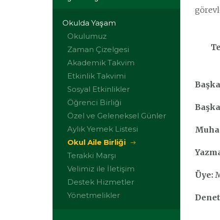
görevl
Okulda Yaşam
Okulumuz
Te
Zaman Çizelgesi
Akademik Takvim
Etkinlik Takvimi
Başka
Sosyal Etkinlikler
Öğrenci Birliği
Başka
Özel ve Geleneksel Günler
Aylık Yemek Listesi
Muhas
Okul Aile Birliği
Yazm
Terakki Marşı
Velimiz ile İletişim
Üye:
M
Destek Hizmetler
Yönetmelikler
Denet