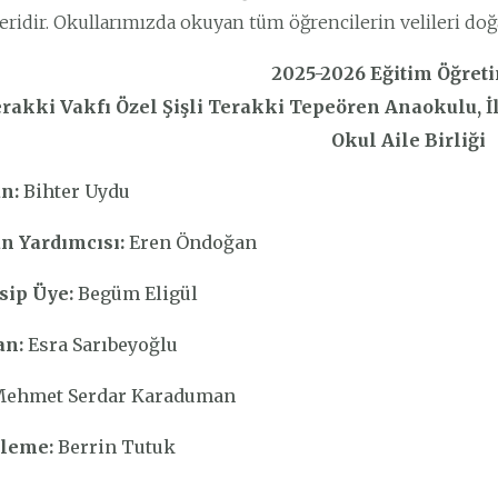
eridir. Okullarımızda okuyan tüm öğrencilerin velileri doğa
2025-2026 Eğitim Öğreti
rakki Vakfı Özel Şişli Terakki Tepeören Anaokulu, İ
Okul Aile Birliği
n:
Bihter Uydu
n Yardımcısı:
Eren Öndoğan
ip Üye:
Begüm Eligül
an:
Esra Sarıbeyoğlu
ehmet Serdar Karaduman
leme:
Berrin Tutuk