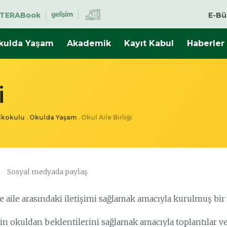
TERABook
E-Bü
kulda Yaşam
Akademik
Kayıt Kabul
Haberler
i
İlkokulu
.
Okulda Yaşam
.
Okul Aile Birliği
Sosyal medyada paylaş
e aile arasındaki iletişimi sağlamak amacıyla kurulmuş bir
rin okuldan beklentilerini sağlamak amacıyla toplantılar 