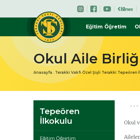
Eğitim Öğretim
O
Okul Aile Birliğ
Anasayfa
.
Terakki Vakfı Özel Şişli Terakki Tepeören 
Tepeören
İlkokulu
Okul v
Ailele
Eğitim Öğretim