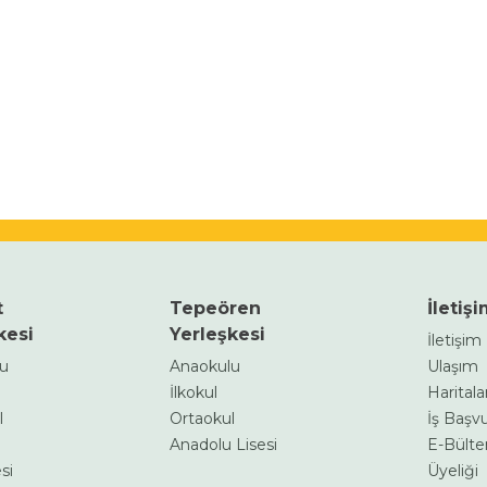
t
Tepeören
İletiş
kesi
Yerleşkesi
İletişi
lu
Anaokulu
Ulaşım
İlkokul
Haritalar
l
Ortaokul
İş Başv
Anadolu Lisesi
E-Bülte
si
Üyeliği