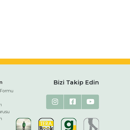
Bizi Takip Edin
im
m Formu
ı
urusu
n