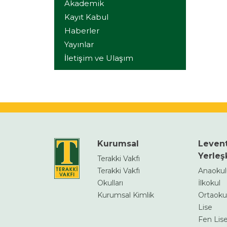
Akademik
Kayıt Kabul
Haberler
Yayınlar
İletişim ve Ulaşım
Kurumsal
Leven
Yerleş
Terakki Vakfı
Terakki Vakfı
Anaoku
Okulları
İlkokul
Kurumsal Kimlik
Ortaoku
Lise
Fen Lise