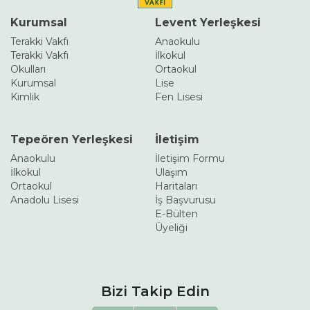
Kurumsal
Levent Yerleşkesi
Terakki Vakfı
Anaokulu
Terakki Vakfı
İlkokul
Okulları
Ortaokul
Kurumsal
Lise
Kimlik
Fen Lisesi
Tepeören Yerleşkesi
İletişim
Anaokulu
İletişim Formu
İlkokul
Ulaşım
Ortaokul
Haritaları
Anadolu Lisesi
İş Başvurusu
E-Bülten
Üyeliği
Bizi Takip Edin