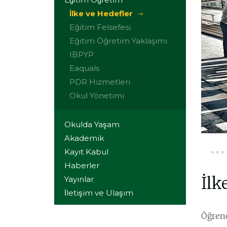
İlke ve Hedefler
Eğitim Felsefesi
Eğitim Öğretim Yaklaşımı
IBPYP
Eaquals
PDR Hizmetleri
Okul Yönetimi
Okulda Yaşam
Akademik
Kayıt Kabul
Haberler
İlk
Yayınlar
İletişim ve Ulaşım
Öğrenc