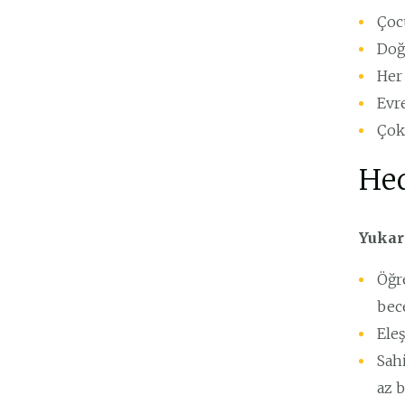
Çoc
Doğ
Her 
Evre
Çok 
Hed
Yukar
Öğr
bec
Eleş
Sahi
az b