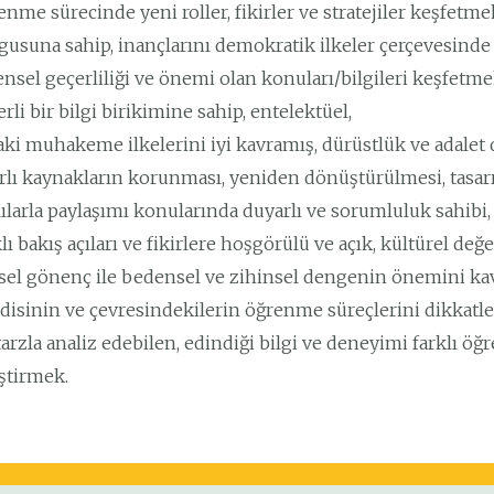
nme sürecinde yeni roller, fikirler ve stratejiler keşfetm
gusuna sahip, inançlarını demokratik ilkeler çerçevesinde
ensel geçerliliği ve önemi olan konuları/bilgileri keşfet
rli bir bilgi birikimine sahip, entelektüel,
aki muhakeme ilkelerini iyi kavramış, dürüstlük ve adalet 
rlı kaynakların korunması, yeniden dönüştürülmesi, tasarru
ılarla paylaşımı konularında duyarlı ve sorumluluk sahibi,
lı bakış açıları ve fikirlere hoşgörülü ve açık, kültürel değ
isel gönenç ile bedensel ve zihinsel dengenin önemini ka
isinin ve çevresindekilerin öğrenme süreçlerini dikkatle 
tarzla analiz edebilen, edindiği bilgi ve deneyimi farklı öğ
ştirmek.