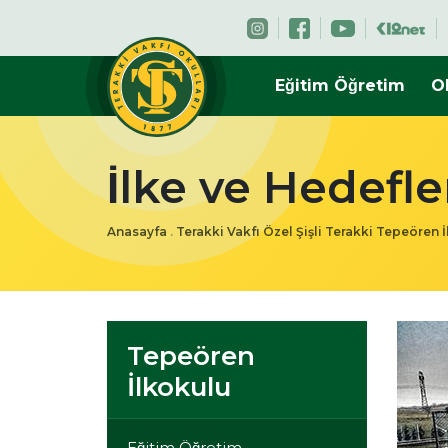
Eğitim Öğretim
O
İlke ve Hedefle
Anasayfa
.
Terakki Vakfı Özel Şişli Terakki Tepeören 
Tepeören
İlkokulu
Eğitim Öğretim