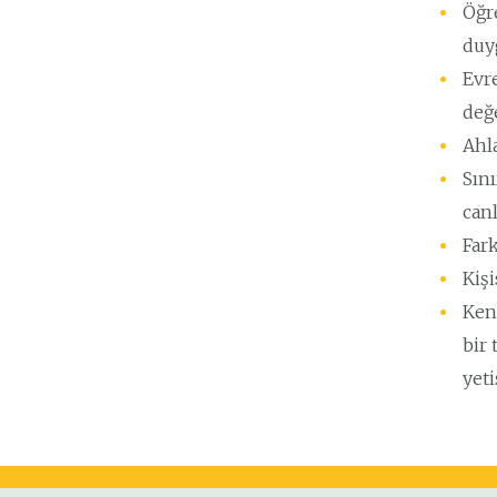
Öğre
duy
Evr
değe
Ahl
Sını
canl
Fark
Kiş
Kend
bir 
yeti