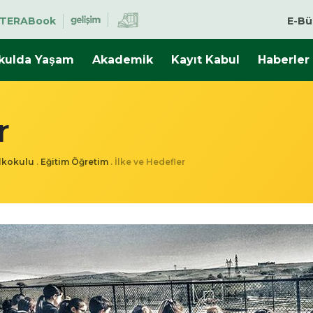
TERABook
E-Bü
kulda Yaşam
Akademik
Kayıt Kabul
Haberler
r
İlkokulu
.
Eğitim Öğretim
.
İlke ve Hedefler