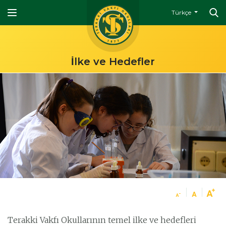
Türkçe
İlke ve Hedefler
Terakki Vakfı Okullarının temel ilke ve hedefleri