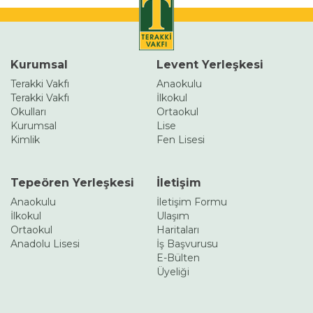
Kurumsal
Levent Yerleşkesi
Terakki Vakfı
Anaokulu
Terakki Vakfı
İlkokul
Okulları
Ortaokul
Kurumsal
Lise
Kimlik
Fen Lisesi
Tepeören Yerleşkesi
İletişim
Anaokulu
İletişim Formu
İlkokul
Ulaşım
Ortaokul
Haritaları
Anadolu Lisesi
İş Başvurusu
E-Bülten
Üyeliği