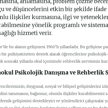
masına, anlamasına, problem çözme beceri
u ve düşüncelerini etkin bir şekilde ifade
lu ilişkiler kurmasına, ilgi ve yetenekle
rabilmesine yönelik programlı ve sistema
sağlığı hizmeti verir.
e’de bu alanın gelişmesi 1960’lı yıllardadır. Bu gelişime pa
a bir psikiyatristten destek alarak öğrencilerine psikoloji
k sonraki yıllarda okul içerisinde rehberlik servisinin ku
okul Psikolojik Danışma ve Rehberlik S
ncilerimizin; duygusal, sosyal ve bilişsel gelişimlerini i
ini tanımasını, bağımsız, olumlu ilişkiler kurabilmesini s
demik gelişimini destekleyici ve yönlendirici çalışmalar 