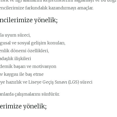
enek ve ilgi alanlarını keşfetmelerini sağlamayı ve bu do
encilerimize farkındalık kazandırmayı amaçlar.
ncilerimize yönelik;
la uyum süreci,
gusal ve sosyal gelişim konuları,
enlik dönemi özellikleri,
daşlık ilişkileri
demik başarı ve motivasyon
v kaygısı ile baş etme
ye hazırlık ve Liseye Geçiş Sınavı (LGS) süreci
lanlarda çalışmalarını sürdürür.
lerimize yönelik;