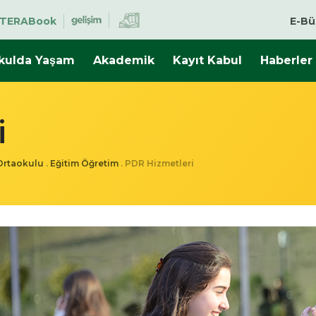
TERABook
E-Bü
kulda Yaşam
Akademik
Kayıt Kabul
Haberler
i
 Ortaokulu
.
Eğitim Öğretim
.
PDR Hizmetleri