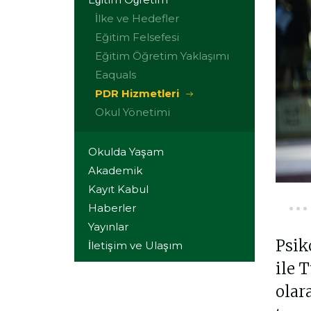
İlke ve Hedefler
Eğitim Felsefesi
Eğitim Öğretim Yaklaşımı
Eaquals
PDR Hizmetleri
Okul Yönetimi
Okulda Yaşam
Akademik
Kayıt Kabul
Haberler
Yayınlar
Psik
İletişim ve Ulaşım
ile 
olar