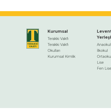
Kurumsal
Leven
Yerleş
Terakki Vakfı
Terakki Vakfı
Anaoku
Okulları
İlkokul
Kurumsal Kimlik
Ortaoku
Lise
Fen Lise