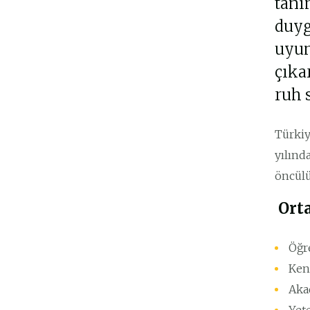
tanı
duyg
uyum
çıka
ruh 
Türkiy
yılınd
öncülü
Orta
Öğre
Kend
Aka