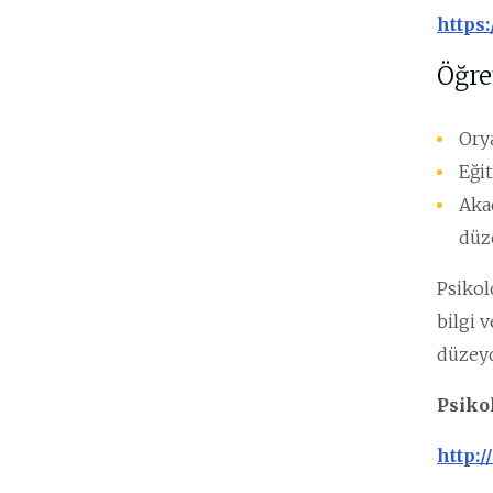
https
Öğre
Ory
Eğit
Aka
düze
Psikol
bilgi 
düzeyd
Psikol
http:/