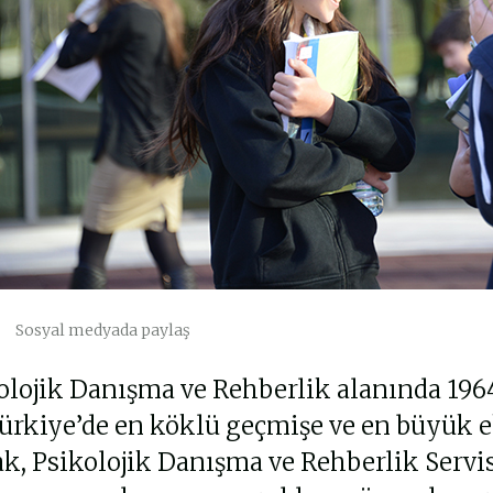
Sosyal medyada paylaş
olojik Danışma ve Rehberlik alanında 1964
Türkiye’de en köklü geçmişe ve en büyük e
ak, Psikolojik Danışma ve Rehberlik Servi