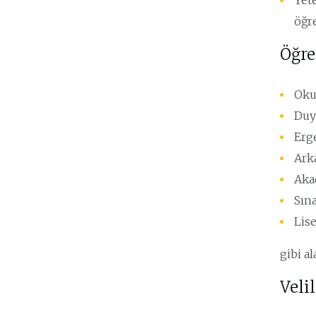
Yet
öğr
Öğre
Oku
Duy
Erg
Arka
Aka
Sına
Lise
gibi a
Veli