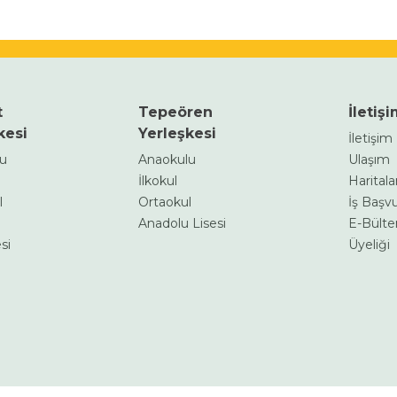
t
Tepeören
İletiş
kesi
Yerleşkesi
İletişi
lu
Anaokulu
Ulaşım
İlkokul
Haritalar
l
Ortaokul
İş Başv
Anadolu Lisesi
E-Bülte
si
Üyeliği