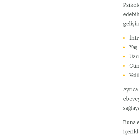
Psikol
edebil
gelişi
İht
Yaş
Uzm
Gün
Veli
Ayrıca
ebevey
sağlay
Buna e
içerik