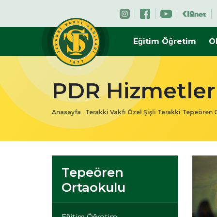
Eğitim Öğretim
O
PDR Hizmetler
Anasayfa
.
Terakki Vakfı Özel Şişli Terakki Tepeören
Tepeören
Ortaokulu
Eğitim Öğretim