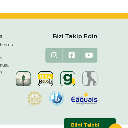
Bizi Takip Edin
im
m Formu
ı
urusu
n
Bilgi Talebi