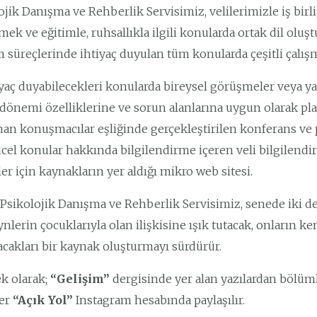
ojik Danışma ve Rehberlik Servisimiz, velilerimizle iş birli
mek ve eğitimle, ruhsallıkla ilgili konularda ortak dil ol
m süreçlerinde ihtiyaç duyulan tüm konularda çeşitli çalışm
iyaç duyabilecekleri konularda bireysel görüşmeler veya ya
 dönemi özelliklerine ve sorun alanlarına uygun olarak pl
an konuşmacılar eşliğinde gerçekleştirilen konferans ve 
cel konular hakkında bilgilendirme içeren veli bilgilend
ler için kaynakların yer aldığı mikro web sitesi.
 Psikolojik Danışma ve Rehberlik Servisimiz, senede iki de
nlerin çocuklarıyla olan ilişkisine ışık tutacak, onların ke
acakları bir kaynak oluşturmayı sürdürür.
k olarak;
“Gelişim”
dergisinde yer alan yazılardan bölüml
ler
“
Açık Yol”
Instagram hesabında paylaşılır.