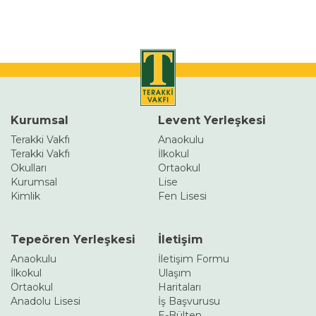
Kurumsal
Levent Yerleşkesi
Terakki Vakfı
Anaokulu
Terakki Vakfı
İlkokul
Okulları
Ortaokul
Kurumsal
Lise
Kimlik
Fen Lisesi
Tepeören Yerleşkesi
İletişim
Anaokulu
İletişim Formu
İlkokul
Ulaşım
Ortaokul
Haritaları
Anadolu Lisesi
İş Başvurusu
E-Bülten