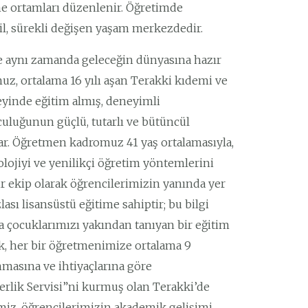
 ortamları düzenlenir. Öğretimde
il, sürekli değişen yaşam merkezdedir.
le aynı zamanda geleceğin dünyasına hazır
uz, ortalama 16 yılı aşan Terakki kıdemi ve
eyinde eğitim almış, deneyimli
uluğunun güçlü, tutarlı ve bütüncül
lar. Öğretmen kadromuz 41 yaş ortalamasıyla,
lojiyi ve yenilikçi öğretim yöntemlerini
ir ekip olarak öğrencilerimizin yanında yer
ası lisansüstü eğitime sahiptir; bu bilgi
a çocuklarımızı yakından tanıyan bir eğitim
ak, her bir öğretmenimize ortalama 9
nmasına ve ihtiyaçlarına göre
rlik Servisi”ni kurmuş olan Terakki’de
imiz, öğrencilerimizin akademik gelişimi