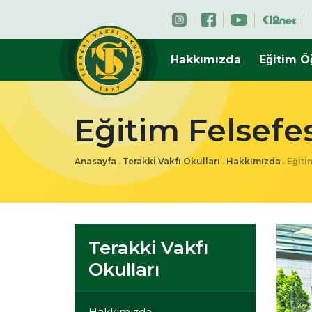
Hakkımızda
Eğitim O
Eğitim Felsefes
Anasayfa
.
Terakki Vakfı Okulları
.
Hakkımızda
.
Eğiti
Terakki Vakfı
Okulları
Hakkımızda