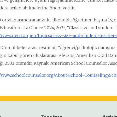
m ve gelişmelere uyum sağlayabilmelerine, etik kurallar
klere açık olabilmelerine önem verilir.
ortalamasında anaokulu-ilkokulda öğretmen başına 14, or
Education at a Glance 2024/2025, “Class size and student-t
//www.oecd.org/en/topics/class-size-and-student-teacher-
’nin ülkeler arası resmi bir “öğrenci/psikolojik danışm
gın kabul gören uluslararası referans, Amerikan Okul Dan
ği 250:1 oranıdır. Kaynak: American School Counselor Asso
//www.schoolcounselor.org/About-School-Counseling/Sc