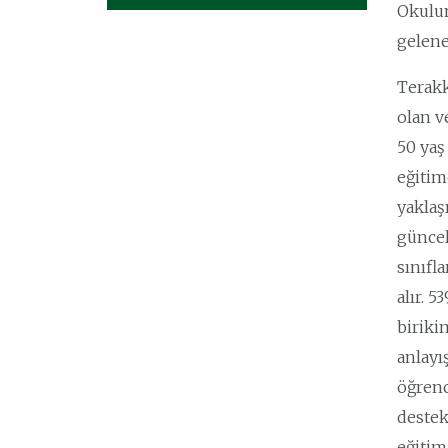
Okulum
gelene
Terakk
olan v
50 yaş
eğitim
yaklaş
güncel
sınıfl
alır. 
biriki
anlayı
öğrenc
destek
eğitim