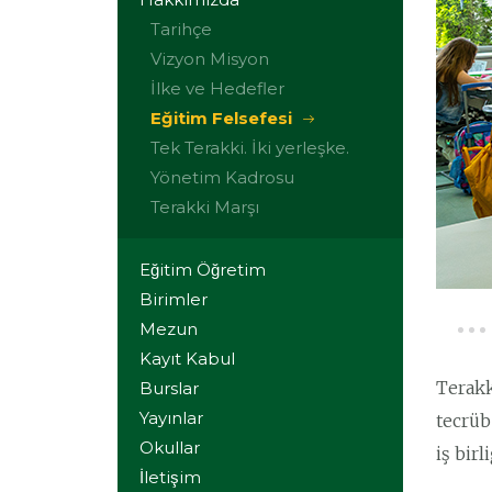
Tarihçe
Vizyon Misyon
İlke ve Hedefler
Eğitim Felsefesi
Tek Terakki. İki yerleşke.
Yönetim Kadrosu
Terakki Marşı
Eğitim Öğretim
Birimler
Mezun
Kayıt Kabul
Terakk
Burslar
Yayınlar
tecrüb
Okullar
iş birl
İletişim