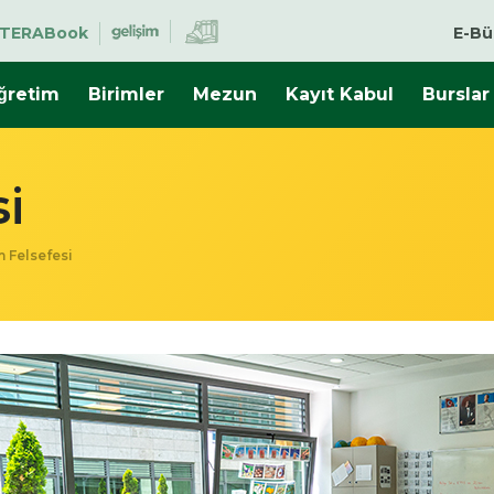
TERABook
E-Bü
̈ğretim
Birimler
Mezun
Kayıt Kabul
Burslar
i
m Felsefesi