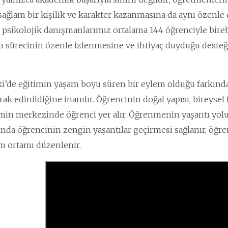
sağlam bir kişilik ve karakter kazanmasına da aynı özenle eğ
, psikolojik danışmanlarımız ortalama 144 öğrenciyle bireb
m sürecinin özenle izlenmesine ve ihtiyaç duyduğu dest
i’de eğitimin yaşam boyu süren bir eylem olduğu farkındal
rak edinildiğine inanılır. Öğrencinin doğal yapısı, bireysel f
min merkezinde öğrenci yer alır. Öğrenmenin yaşantı yoluy
nda öğrencinin zengin yaşantılar geçirmesi sağlanır, öğr
m ortamı düzenlenir.