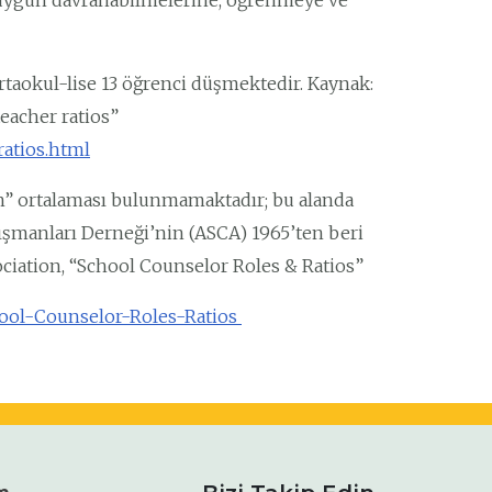
a uygun davranabilmelerine, öğrenmeye ve
taokul-lise 13 öğrenci düşmektedir. Kaynak:
eacher ratios”
ratios.html
an” ortalaması bulunmamaktadır; bu alanda
ışmanları Derneği’nin (ASCA) 1965’ten beri
ciation, “School Counselor Roles & Ratios”
hool-Counselor-Roles-Ratios