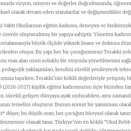
uzda vizyon, misyon ve değerler doğrultusunda, öğrenme
ksel olarak devam eden standartlar ve değişmezlikler değ
i Vakfı Okullarının eğitim kadrosu, deneyim ve birikimiy
e özenle oluşturulmuş bir yapıya sahiptir. Yönetim kadrom
 ortalamasıyla büyük ölçüde yüksek lisans ve doktora düz
cilerden oluşur. Bu yapı her bir çocuğumuzun Terakki yolc
ımı esas alan uzun soluklu bir vizyonla yönetilmesini sağ
 pedagojik yaklaşımları, kendini sürekli yenileyerek tekno
arımıza taşırken, Terakki’nin köklü değerleriyle yetişmiş b
539 (2026-2027) kişilik eğitim kadromuzun üçte birinden fazl
mi, sürekli gelişen dünyaya ayak uydurabilen, aynı zamand
şının temelini oluşturur. Bunun somut bir yansıması olar
i* düşer; bu düşük oran, her çocuğun bireysel olarak tanı
lenmesine olanak tanır. Türkiye’nin en köklü “Okul Rehbe
 yalnızca akademik başarıyla sınırlı değildir; öğretmenler