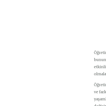
Öğreti
bununl
etkinl
olmala
Öğreti
ve far
yaşaml