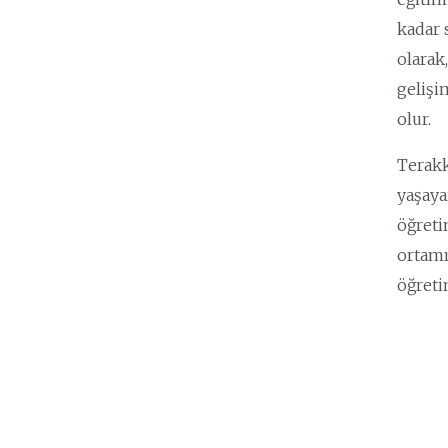
kadar 
olarak
gelişi
olur.
Terakk
yaşaya
öğreti
ortamı
öğreti