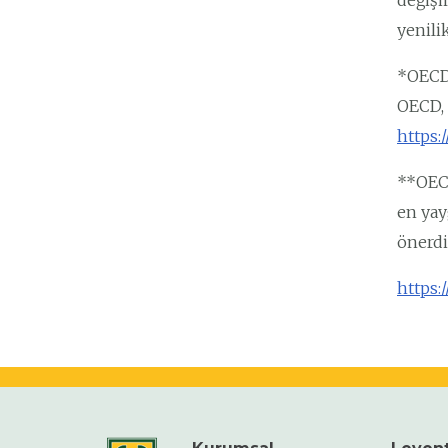
değişi
yenili
*OECD 
OECD, 
https:
**OECD
en yay
önerdi
https: