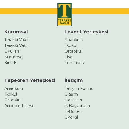
Kurumsal
Levent Yerleşkesi
Terakki Vakfı
Anaokulu
Terakki Vakfı
İlkokul
Okulları
Ortaokul
Kurumsal
Lise
Kimlik
Fen Lisesi
Tepeören Yerleşkesi
İletişim
Anaokulu
İletişim Formu
İlkokul
Ulaşım
Ortaokul
Haritaları
Anadolu Lisesi
İş Başvurusu
E-Bülten
Üyeliği