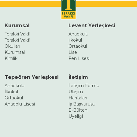
Kurumsal
Levent Yerleşkesi
Terakki Vakfı
Anaokulu
Terakki Vakfı
İlkokul
Okulları
Ortaokul
Kurumsal
Lise
Kimlik
Fen Lisesi
Tepeören Yerleşkesi
İletişim
Anaokulu
İletişim Formu
İlkokul
Ulaşım
Ortaokul
Haritaları
Anadolu Lisesi
İş Başvurusu
E-Bülten
Üyeliği