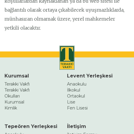
koşullarlardan kaynaklanan ya da bu web sitesi ile
bağlantılı olarak ortaya çıkabilecek uyuşmazlıklarda,
münhasıran olmamak üzere, yerel mahkemeler
yetkili olacaktır.
Kurumsal
Levent Yerleşkesi
Terakki Vakfı
Anaokulu
Terakki Vakfı
İlkokul
Okulları
Ortaokul
Kurumsal
Lise
Kimlik
Fen Lisesi
Tepeören Yerleşkesi
İletişim