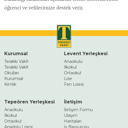
öğrenci ve velilerimize destek verir.
Kurumsal
Levent Yerleşkesi
Terakki Vakfı
Anaokulu
Terakki Vakfı
İlkokul
Okulları
Ortaokul
Kurumsal
Lise
Kimlik
Fen Lisesi
Tepeören Yerleşkesi
İletişim
Anaokulu
İletişim Formu
İlkokul
Ulaşım
Ortaokul
Haritaları
Anadolu Lisesi
İş Başvurusu