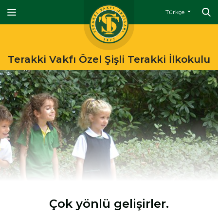
Türkçe
Terakki Vakfı Özel Şişli Terakki İlkokulu
Çok yönlü gelişirler.