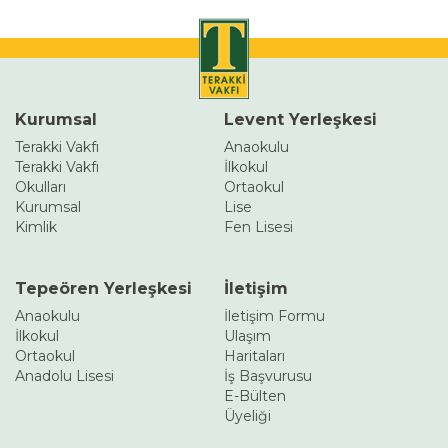
Kurumsal
Levent Yerleşkesi
Terakki Vakfı
Anaokulu
Terakki Vakfı
İlkokul
Okulları
Ortaokul
Kurumsal
Lise
Kimlik
Fen Lisesi
Tepeören Yerleşkesi
İletişim
Anaokulu
İletişim Formu
İlkokul
Ulaşım
Ortaokul
Haritaları
Anadolu Lisesi
İş Başvurusu
E-Bülten
Üyeliği