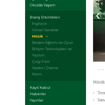
Okulda Yaşam
Branş Etkinlikleri
İngilizce
Görsel Sanatlar
Müzik
Beden Eğitimi ve Oyun
Bilişim Teknolojileri ve
Yazılım
Çizgi Film
Yaratıcı Drama
Ritim
Müzik 
Kayıt Kabul
Tem
Haberler
Sana
Yayınlar