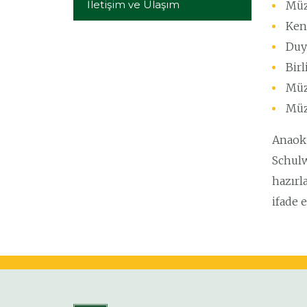
İletişim ve Ulaşım
Müzi
Kend
Duy
Birl
Müz
Müzi
Anaoku
Schulw
hazırl
ifade 