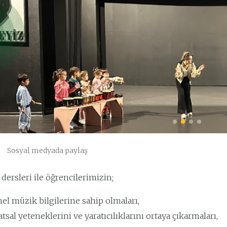
Sosyal medyada paylaş
dersleri ile öğrencilerimizin;
el müzik bilgilerine sahip olmaları,
tsal yeteneklerini ve yaratıcılıklarını ortaya çıkarmaları,