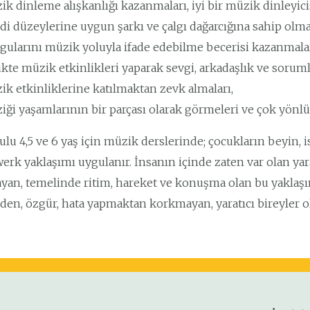
k dinleme alışkanlığı kazanmaları, iyi bir müzik dinleyicis
i düzeylerine uygun şarkı ve çalgı dağarcığına sahip olmal
gularını müzik yoluyla ifade edebilme becerisi kazanmalar
ikte müzik etkinlikleri yaparak sevgi, arkadaşlık ve soruml
ik etkinliklerine katılmaktan zevk almaları,
ği yaşamlarının bir parçası olarak görmeleri ve çok yönlü 
lu 4,5 ve 6 yaş için müzik derslerinde; çocukların beyin, 
erk yaklaşımı uygulanır. İnsanın içinde zaten var olan yar
ayan, temelinde ritim, hareket ve konuşma olan bu yaklaşım
eden, özgür, hata yapmaktan korkmayan, yaratıcı
bireyler 