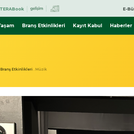
TERABook
E-Bü
Yaşam
Branş Etkinlikleri
Kayıt Kabul
Haberler
.
Branş Etkinlikleri
.
Müzik