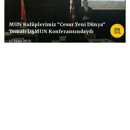
MUN Kulüplerimiz “Cesur Yeni Dünya”
Temalı DŞMUN Konferansındaydı
22 Ekim 2018
Terakkili Delegeler Tepeören
Yerleşkemizde MUN Konferansında Buluştu
11 Ekim 2018