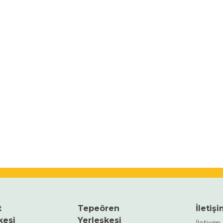
t
Tepeören
İletiş
kesi
Yerleşkesi