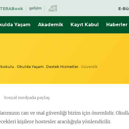
TERABook
E-Bü
kulda Yaşam
Akademik
Kayıt Kabul
Haberler
İlkokulu
.
Okulda Yaşam
.
Destek Hizmetler
.
Güvenlik
Sosyal medyada paylaş
arımızın can ve mal güvenliği bizim için önemlidir. Okullar
ekleri kişilere hostesler aracılığıyla yönlendirilir.