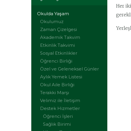
Her ik
Okulda Yaşam
gerekl
Okulumuz
Yerleş
Zaman Çizelgesi
Akademik Takvim
Etkinlik Takvimi
Sosyal Etkinlikler
Öğrenci Birliği
Özel ve Geleneksel Günler
Aylık Yemek Listesi
Okul Aile Birliği
Terakki Marşı
Velimiz ile İletişim
Destek Hizmetler
Öğrenci İşleri
Sağlık Birimi