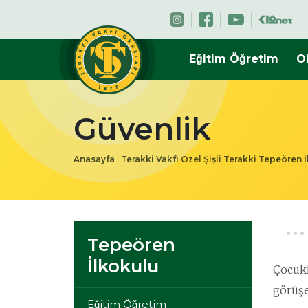
Eğitim Öğretim
O
Güvenlik
Anasayfa
.
Terakki Vakfı Özel Şişli Terakki Tepeören 
Tepeören
İlkokulu
Çocukl
görüşec
Eğitim Öğretim