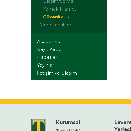
Ulaşım/Servis
Yemek Hizmeti
Güvenlik
Yönetmelikler
Akademik
Kayıt Kabul
Haberler
Yayınlar
İletişim ve Ulaşım
Kurumsal
Leven
Yerleş