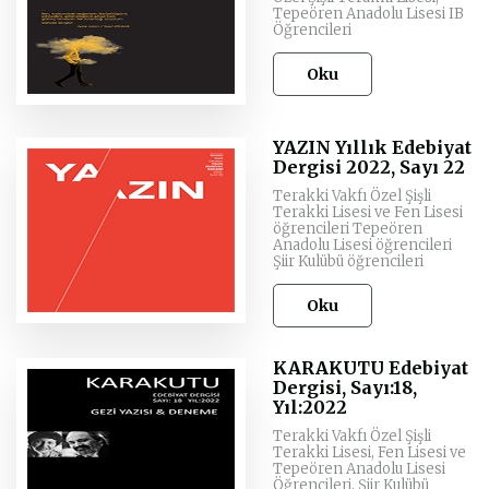
Tepeören Anadolu Lisesi IB
Öğrencileri
Oku
YAZIN Yıllık Edebiyat
Dergisi 2022, Sayı 22
Terakki Vakfı Özel Şişli
Terakki Lisesi ve Fen Lisesi
öğrencileri Tepeören
Anadolu Lisesi öğrencileri
Şiir Kulübü öğrencileri
Oku
KARAKUTU Edebiyat
Dergisi, Sayı:18,
Yıl:2022
Terakki Vakfı Özel Şişli
Terakki Lisesi, Fen Lisesi ve
Tepeören Anadolu Lisesi
Öğrencileri, Şiir Kulübü