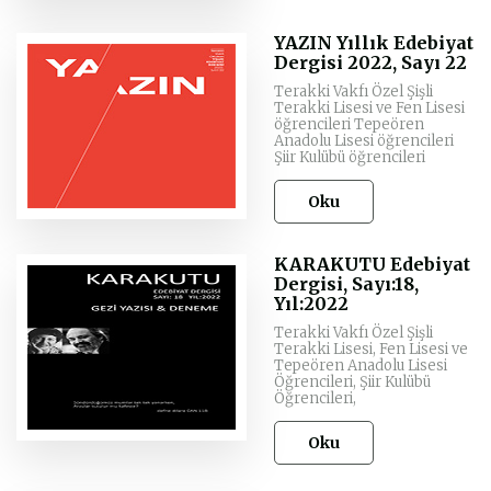
YAZIN Yıllık Edebiyat
Dergisi 2022, Sayı 22
Terakki Vakfı Özel Şişli
Terakki Lisesi ve Fen Lisesi
öğrencileri Tepeören
Anadolu Lisesi öğrencileri
Şiir Kulübü öğrencileri
Oku
KARAKUTU Edebiyat
Dergisi, Sayı:18,
Yıl:2022
Terakki Vakfı Özel Şişli
Terakki Lisesi, Fen Lisesi ve
Tepeören Anadolu Lisesi
Öğrencileri, Şiir Kulübü
Öğrencileri,
Oku