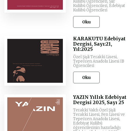
Kulübü Öğrencileri, Şiir
Kulübü Öğrencileri, Edebiyat
Kulübü Öğrencileri
Oku
KARAKUTU Edebiyat
Dergisi, Sayı:21,
Yıl:2025
Özel Şişli Terakki Lisesi,
Tepeören Anadolu Lisesi IB
Öğrencileri
Oku
YAZIN Yıllık Edebiyat
Dergisi 2025, Sayı 25
Terakki Vakfı Özel Şişli
Terakki Lisesi, Fen Lisesi ve
Tepeören Anadolu Lisesi,
Edebiyat Kulübü
öğrencilerinin hazırladığı