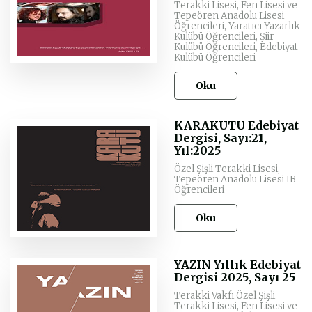
Terakki Lisesi, Fen Lisesi ve
Tepeören Anadolu Lisesi
Öğrencileri, Yaratıcı Yazarlık
Kulübü Öğrencileri, Şiir
Kulübü Öğrencileri, Edebiyat
Kulübü Öğrencileri
Oku
KARAKUTU Edebiyat
Dergisi, Sayı:21,
Yıl:2025
Özel Şişli Terakki Lisesi,
Tepeören Anadolu Lisesi IB
Öğrencileri
Oku
YAZIN Yıllık Edebiyat
Dergisi 2025, Sayı 25
Terakki Vakfı Özel Şişli
Terakki Lisesi, Fen Lisesi ve