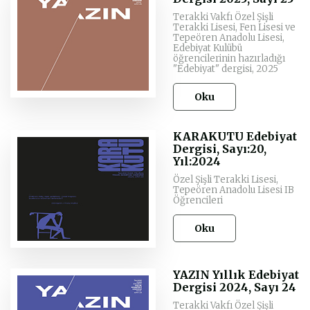
Terakki Vakfı Özel Şişli
Terakki Lisesi, Fen Lisesi ve
Tepeören Anadolu Lisesi,
Edebiyat Kulübü
öğrencilerinin hazırladığı
"Edebiyat" dergisi, 2025
Oku
KARAKUTU Edebiyat
Dergisi, Sayı:20,
Yıl:2024
Özel Şişli Terakki Lisesi,
Tepeören Anadolu Lisesi IB
Öğrencileri
Oku
YAZIN Yıllık Edebiyat
Dergisi 2024, Sayı 24
Terakki Vakfı Özel Şişli