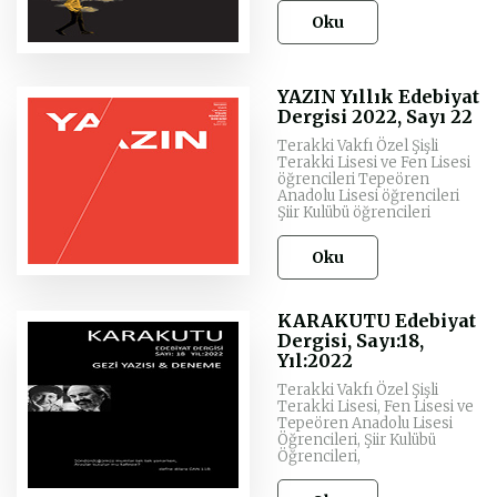
Oku
YAZIN Yıllık Edebiyat
Dergisi 2022, Sayı 22
Terakki Vakfı Özel Şişli
Terakki Lisesi ve Fen Lisesi
öğrencileri Tepeören
Anadolu Lisesi öğrencileri
Şiir Kulübü öğrencileri
Oku
KARAKUTU Edebiyat
Dergisi, Sayı:18,
Yıl:2022
Terakki Vakfı Özel Şişli
Terakki Lisesi, Fen Lisesi ve
Tepeören Anadolu Lisesi
Öğrencileri, Şiir Kulübü
Öğrencileri,