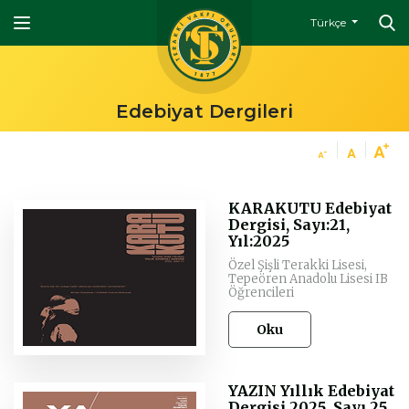
Türkçe
Edebiyat Dergileri
KARAKUTU Edebiyat
Dergisi, Sayı:21,
Yıl:2025
Özel Şişli Terakki Lisesi,
Tepeören Anadolu Lisesi IB
Öğrencileri
Oku
YAZIN Yıllık Edebiyat
Dergisi 2025, Sayı 25