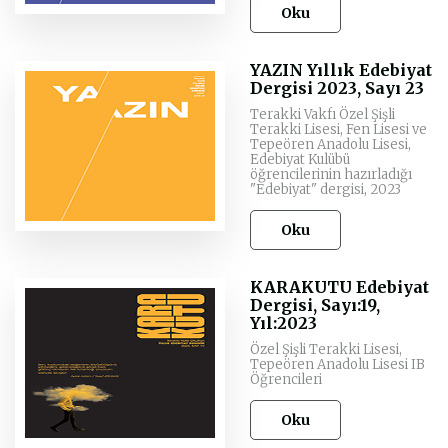
Oku
YAZIN Yıllık Edebiyat
Dergisi 2023, Sayı 23
Terakki Vakfı Özel Şişli
Terakki Lisesi, Fen Lisesi ve
Tepeören Anadolu Lisesi,
Edebiyat Kulübü
öğrencilerinin hazırladığı
"Edebiyat" dergisi, 2023
Oku
KARAKUTU Edebiyat
Dergisi, Sayı:19,
Yıl:2023
Özel Şişli Terakki Lisesi,
Tepeören Anadolu Lisesi IB
Öğrencileri
Oku