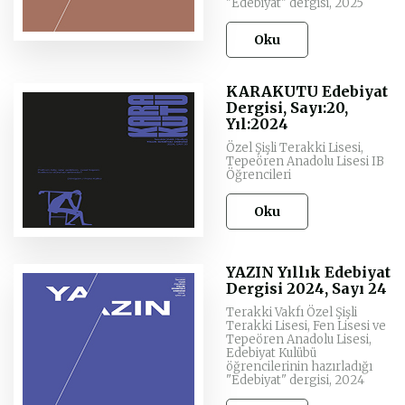
"Edebiyat" dergisi, 2025
Oku
KARAKUTU Edebiyat
Dergisi, Sayı:20,
Yıl:2024
Özel Şişli Terakki Lisesi,
Tepeören Anadolu Lisesi IB
Öğrencileri
Oku
YAZIN Yıllık Edebiyat
Dergisi 2024, Sayı 24
Terakki Vakfı Özel Şişli
Terakki Lisesi, Fen Lisesi ve
Tepeören Anadolu Lisesi,
Edebiyat Kulübü
öğrencilerinin hazırladığı
"Edebiyat" dergisi, 2024