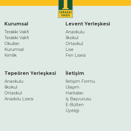
Kurumsal
Levent Yerleşkesi
Terakki Vakfı
Anaokulu
Terakki Vakfı
İlkokul
Okulları
Ortaokul
Kurumsal
Lise
Kimlik
Fen Lisesi
Tepeören Yerleşkesi
İletişim
Anaokulu
İletişim Formu
İlkokul
Ulaşım
Ortaokul
Haritaları
Anadolu Lisesi
İş Başvurusu
E-Bülten
Üyeliği