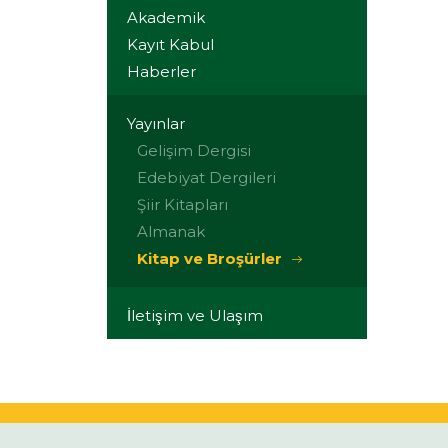
Akademik
Kayıt Kabul
Haberler
Yayınlar
Gelişim Dergisi
Edebiyat Dergileri
Şiir Kitapları
Almanak
Kitap ve Broşürler
İletişim ve Ulaşım