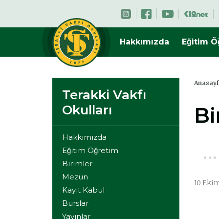
Hakkımızda
Eğitim O
Anasay
Terakki Vakfı
Okulları
Bi
Hakkımızda
Eğitim Öğretim
Birimler
Mezun
10 Eki
Kayıt Kabul
Burslar
Yayınlar