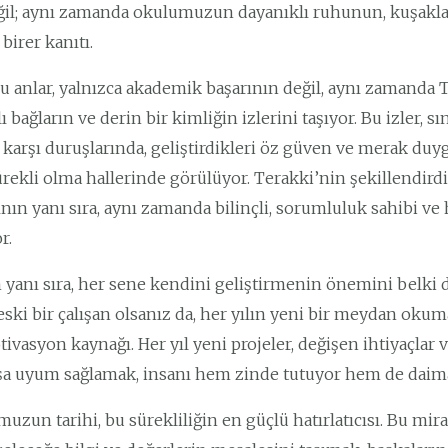
ğil; aynı zamanda okulumuzun dayanıklı ruhunun, kuşaklar
birer kanıtı.
 anlar, yalnızca akademik başarının değil, aynı zamanda Te
ı bağların ve derin bir kimliğin izlerini taşıyor. Bu izler, s
 karşı duruşlarında, geliştirdikleri öz güven ve merak duygu
ürekli olma hallerinde görülüyor. Terakki’nin şekillendirdi
nın yanı sıra, aynı zamanda bilinçli, sorumluluk sahibi ve
r.
yanı sıra, her sene kendini geliştirmenin önemini belki 
eski bir çalışan olsanız da, her yılın yeni bir meydan okuma
tivasyon kaynağı. Her yıl yeni projeler, değişen ihtiyaçlar
şa uyum sağlamak, insanı hem zinde tutuyor hem de daima 
uzun tarihi, bu sürekliliğin en güçlü hatırlatıcısı. Bu mi