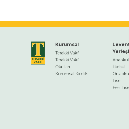
Kurumsal
Leven
Yerleş
Terakki Vakfı
Terakki Vakfı
Anaoku
Okulları
İlkokul
Kurumsal Kimlik
Ortaoku
Lise
Fen Lise