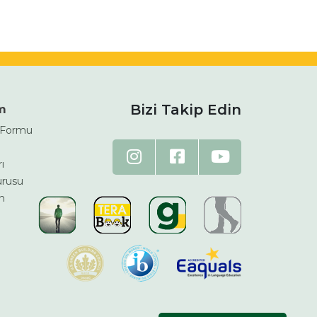
Bizi Takip Edin
im
m Formu
ı
urusu
n