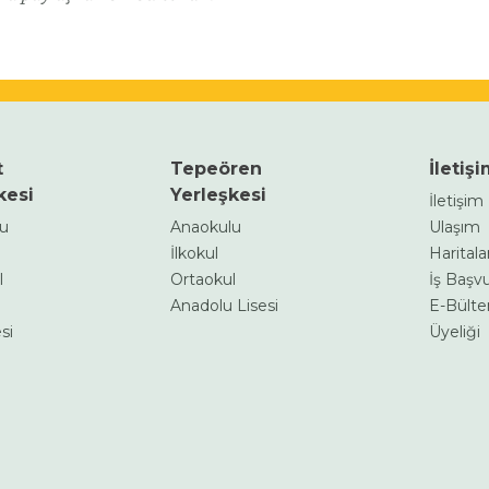
t
Tepeören
İletiş
kesi
Yerleşkesi
İletişi
lu
Anaokulu
Ulaşım
İlkokul
Haritalar
l
Ortaokul
İş Başv
Anadolu Lisesi
E-Bülte
si
Üyeliği