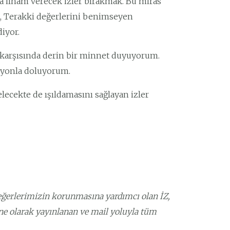
na ilham verecek izler bırakmak. Bu miras
an, Terakki değerlerini benimseyen
iyor.
karşısında derin bir minnet duyuyorum.
syonla doluyorum.
lecekte de ışıldamasını sağlayan izler
değerlerimizin korunmasına yardımcı olan İZ,
ine olarak yayınlanan ve mail yoluyla tüm