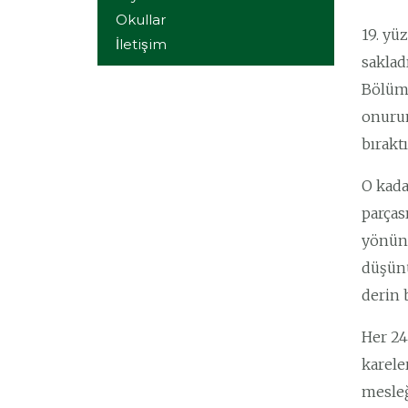
Okullar
19. yü
İletişim
saklad
Bölümü
onurun
bırakt
O kada
parças
yönünd
düşünü
derin 
Her 24
karele
mesleğ