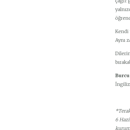
çağrı:
yalnız
öğrenc
Kendi 
Aynı z
Dileri
bırakab
Burcu
İngil
*Terak
6 Hazi
kuruml