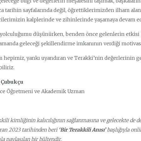
 geleceğe bilgi ve değerlerin meşalesini taşımak, başkaları
ca tarihin sayfalarında değil, öğrettiklerimizden ilham al
ilerimizin kalplerinde ve zihinlerinde yaşamaya devam ed
yolculuğumu düşünürken, benden önce gelenlerin etkisi 
amanda geleceği şekillendirme imkanının verdiği motiva
m hepimiz, yankı uyandıran ve Terakki’nin değerlerinin ge
iliriz.
 Çubukçu
izce Öğretmeni ve Akademik Uzman
kili kimliğinin kalıcılığının sağlanmasına ve gelecekte de 
ran 2023 tarihinden beri
‘Bir Terakkili Anısı’
başlığıyla onl
a paylaşılan bir bültendir.