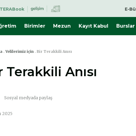
TERABook
E-Bü
̈ğretim
Birimler
Mezun
Kayıt Kabul
Burslar
fa
.
Velilerimiz için
.
Bir Terakkili Anısı
r Terakkili Anısı
Sosyal medyada paylaş
m 2025