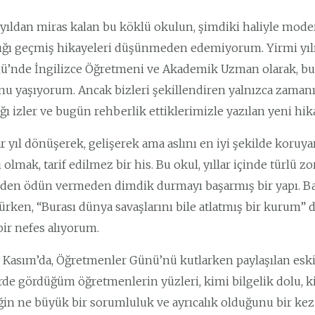
zyıldan miras kalan bu köklü okulun, şimdiki haliyle mode
ığı geçmiş hikayeleri düşünmeden edemiyorum. Yirmi yılı 
’nde İngilizce Öğretmeni ve Akademik Uzman olarak, bu 
u yaşıyorum. Ancak bizleri şekillendiren yalnızca zamanın
ığı izler ve bugün rehberlik ettiklerimizle yazılan yeni hik
r yıl dönüşerek, gelişerek ama aslını en iyi şekilde koru
ı olmak, tarif edilmez bir his. Bu okul, yıllar içinde türlü 
en ödün vermeden dimdik durmayı başarmış bir yapı. Baze
rken, “Burası dünya savaşlarını bile atlatmış bir kurum” 
bir nefes alıyorum.
 Kasım’da, Öğretmenler Günü’nü kutlarken paylaşılan eski 
rde gördüğüm öğretmenlerin yüzleri, kimi bilgelik dolu, k
in ne büyük bir sorumluluk ve ayrıcalık olduğunu bir kez da