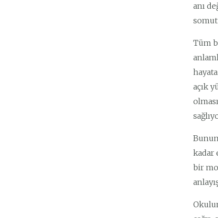
anı de
somut 
Tüm bu
anlaml
hayata
açık y
olması
sağlıyo
Bunun 
kadar 
bir mo
anlayı
Okulum